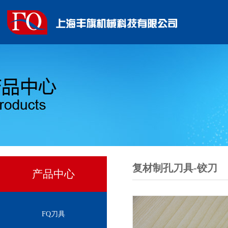
复材制孔刀具-铰刀
产品中心
FQ刀具